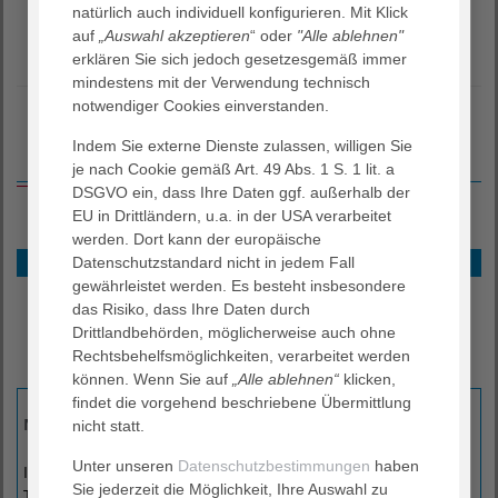
natürlich auch individuell konfigurieren. Mit Klick
auf
„Auswahl akzeptieren
“ oder
"Alle ablehnen"
erklären Sie sich jedoch gesetzesgemäß immer
mindestens mit der Verwendung technisch
notwendiger Cookies einverstanden.
Indem Sie externe Dienste zulassen, willigen Sie
Schwerpunkte des Leistungsspektrums
je nach Cookie gemäß Art. 49 Abs. 1 S. 1 lit. a
DSGVO ein, dass Ihre Daten ggf. außerhalb der
EU in Drittländern, u.a. in der USA verarbeitet
werden. Dort kann der europäische
Notfallversorgung
Datenschutzstandard nicht in jedem Fall
gewährleistet werden. Es besteht insbesondere
Wirbelsäule und Becken
das Risiko, dass Ihre Daten durch
Sportmedizin
Drittlandbehörden, möglicherweise auch ohne
Endoprothetik
Rechtsbehelfsmöglichkeiten, verarbeitet werden
Downloads
können. Wenn Sie auf
„Alle ablehnen“
klicken,
findet die vorgehend beschriebene Übermittlung
Notfallversorgung
nicht statt.
Unter unseren
Datenschutzbestimmungen
haben
In unserer zentralen Notaufnahme erfolgt 24 Stunden am
Sie jederzeit die Möglichkeit, Ihre Auswahl zu
Tag die Erstdiagnostik und –versorgung von Verletzten, die