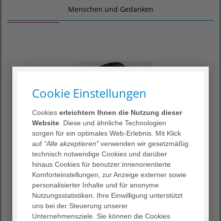
Menschen und Gedanken
Cookie Einstellungen
Cookies
erleichtern Ihnen die Nutzung dieser
Website
. Diese und ähnliche Technologien
sorgen für ein optimales Web-Erlebnis. Mit Klick
auf
"Alle akzeptieren"
verwenden wir gesetzmäßig
zurück
wei
Mein Ziel ist es, den Menschen in
technisch notwendige Cookies und darüber
dem Patienten nicht zu übersehen.
hinaus Cookies für benutzer:innenorientierte
Komforteinstellungen, zur Anzeige externer sowie
personalisierter Inhalte und für anonyme
Dr. med. Ercan Sagnak,
Nutzungsstatistiken. Ihre Einwilligung unterstützt
Chefarzt
uns bei der Steuerung unserer
Klinik für Unfallchirurgie und Orthopädie
Unternehmensziele. Sie können die Cookies