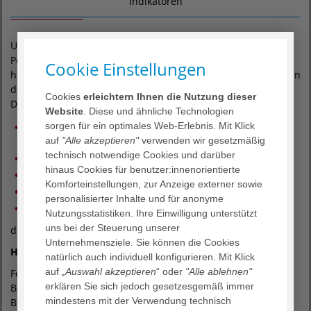
Indikatoren
Unterschiedliche Tumorarten können eine
Peritonealkarzinose, also eine Streuung ins Bauchfell
Cookie Einstellungen
hervorrufen. Verschiedene wissenschaftliche Studien konnten
den positiven Effekt der HIPEC-Therapie zeigen.
Cookies
erleichtern Ihnen die Nutzung dieser
Die HIPEC Therapie wird in unserer Klinik bei
Website
. Diese und ähnliche Technologien
sorgen für ein optimales Web-Erlebnis. Mit Klick
Dickdarm (Kolonkarzinom)- und Mastdarmkrebs
auf
"Alle akzeptieren"
verwenden wir gesetzmäßig
(Rektumkarzinom)
technisch notwendige Cookies und darüber
Blinddarmkrebs (Appendixkarzinom)
hinaus Cookies für benutzer:innenorientierte
Magenkrebs
Komforteinstellungen, zur Anzeige externer sowie
Peritonealmesotheliom
personalisierter Inhalte und für anonyme
Pseudomyxoma peritonei
Nutzungsstatistiken. Ihre Einwilligung unterstützt
uns bei der Steuerung unserer
durchgeführt.
Unternehmensziele. Sie können die Cookies
HIPEC bei Bauchwassersucht (Aszites)
natürlich auch individuell konfigurieren. Mit Klick
auf
„Auswahl akzeptieren
“ oder
"Alle ablehnen"
Fortgeschrittene Tumorleiden können auch zu einer starken
erklären Sie sich jedoch gesetzesgemäß immer
Bauchwasserbildung (Aszites) führen. Dies ist für die
mindestens mit der Verwendung technisch
Betroffenen häufig sehr belastend. In dieser Situation kann