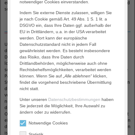
notwendiger Cookies einverstanden.
eine HIPEC-Therapie die Bauchwasserbildung reduzieren und
so die Lebensqualität der Patienten wegweisend verbessern.
Indem Sie externe Dienste zulassen, willigen Sie
je nach Cookie gemäß Art. 49 Abs. 1 S. 1 lit. a
Kontraindikationen
DSGVO ein, dass Ihre Daten ggf. außerhalb der
EU in Drittländern, u.a. in der USA verarbeitet
werden. Dort kann der europäische
Unter Kontraindikationen versteht man Bedingungen, unter
Datenschutzstandard nicht in jedem Fall
denen die HIPEC-Therapie nicht durchgeführt werden sollte.
gewährleistet werden. Es besteht insbesondere
Dies kann zum einen bei einem zu weit fortgeschrittenen
das Risiko, dass Ihre Daten durch
lokalen Tumorwachstum, zum anderen auch bei einem zu
Drittlandbehörden, möglicherweise auch ohne
schlechten Allgemeinzustand des Patienten der Fall sein. Die
Rechtsbehelfsmöglichkeiten, verarbeitet werden
Patienten werden auf Herz-, Lungen- Nieren- oder
können. Wenn Sie auf
„Alle ablehnen“
klicken,
Stoffwechselerkankungen vor einer Operation untersucht, um
findet die vorgehend beschriebene Übermittlung
den Patienten optimal auf diese anstrengende Operation
nicht statt.
vorzubereiten. Als Universitätsklinik haben wir dafür alle
Unter unseren
Datenschutzbestimmungen
haben
notwendigen Kollegen zur Stelle. Finden sich zum Zeitpunkt
Sie jederzeit die Möglichkeit, Ihre Auswahl zu
der Diagnosestellung und Untersuchung zur HIPEC-Therapie
ändern oder zu widerrufen.
Organmetastasen (z.B. Leber- oder Lungenmetastasen) ist oft
eine HIPEC-Therapie ebenfalls nicht mehr durchführbar, da in
Notwendige Cookies
der Regel dann keine Verbesserung der Prognose zu erwarten
ist.
Statistik