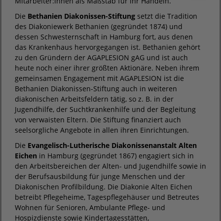
Mitarbeiter:innen als Maßstab für ihr Handeln.
Die
Bethanien Diakonissen-Stiftung
setzt die Tradition
des Diakoniewerk Bethanien (gegründet 1874) und
dessen Schwesternschaft in Hamburg fort, aus denen
das Krankenhaus hervorgegangen ist. Bethanien gehört
zu den Gründern der AGAPLESION gAG und ist auch
heute noch einer ihrer größten Aktionäre. Neben ihrem
gemeinsamen Engagement mit AGAPLESION ist die
Bethanien Diakonissen-Stiftung auch in weiteren
diakonischen Arbeitsfeldern tätig, so z. B. in der
Jugendhilfe, der Suchtkrankenhilfe und der Begleitung
von verwaisten Eltern. Die Stiftung finanziert auch
seelsorgliche Angebote in allen ihren Einrichtungen.
Die
Evangelisch-Lutherische Diakonissenanstalt Alten
Eichen
in Hamburg (gegründet 1867) engagiert sich in
den Arbeitsbereichen der Alten- und Jugendhilfe sowie in
der Berufsausbildung für junge Menschen und der
Diakonischen Profilbildung. Die Diakonie Alten Eichen
betreibt Pflegeheime, Tagespflegehäuser und Betreutes
Wohnen für Senioren, Ambulante Pflege- und
Hospizdienste sowie Kindertagesstätten,