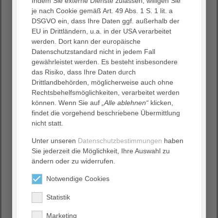
Indem Sie externe Dienste zulassen, willigen Sie
Hohe Weide 17, 20259 Hamburg
je nach Cookie gemäß Art. 49 Abs. 1 S. 1 lit. a
T (040) 7 90 20 – 10 30, F (040) 7 90 20 – 10 09
DSGVO ein, dass Ihre Daten ggf. außerhalb der
info@d-k-h.de
EU in Drittländern, u.a. in der USA verarbeitet
werden. Dort kann der europäische
Hintergrundinformationen
Datenschutzstandard nicht in jedem Fall
Das
AGAPLESION DIAKONIEKLINIKUM HAMBURG
ist ein
gewährleistet werden. Es besteht insbesondere
modernes christliches Krankenhaus im Herzen der Stadt.
das Risiko, dass Ihre Daten durch
Es liegt zentral in Hamburg-Eimsbüttel und verfügt
Drittlandbehörden, möglicherweise auch ohne
über 388 Betten. Im Februar 2011 wurden in einem
Rechtsbehelfsmöglichkeiten, verarbeitet werden
Neubau die traditionsreichen evangelischen
können. Wenn Sie auf
„Alle ablehnen“
klicken,
Krankenhäuser Alten Eichen, Bethanien und Elim
findet die vorgehend beschriebene Übermittlung
zusammengeführt. Das AGAPLESION DIAKONIEKLINIKUM
nicht statt.
HAMBURG ist Lehrkrankenhaus der Universität Hamburg.
Rund eintausend Mitarbeiter:innen versorgen jährlich
Unter unseren
Datenschutzbestimmungen
haben
19.000 Patienten stationär und 23.000 Patienten
Sie jederzeit die Möglichkeit, Ihre Auswahl zu
ambulant.
ändern oder zu widerrufen.
Notwendige Cookies
Die
AGAPLESION gemeinnützige Aktiengesellschaft
Statistik
wurde 2002 in Frankfurt am Main von christlichen
Unternehmen gegründet, um vorwiegend christliche
Marketing