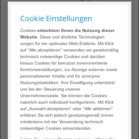
roboterassistierte gynäkologische Eingriffe im DKH durch.
Die Senior-Mamma-Chirurgin verfügt über die MIC 2-
Cookie Einstellungen
Zertifizierung und ist zertifiziert für Eingriffe bei
Endometriose.
In der familienorientierten Geburtshilfe werden jährlich
Cookies
erleichtern Ihnen die Nutzung dieser
rund 1.300 Kinder zur Welt gebracht.
Website
. Diese und ähnliche Technologien
Ehrenamtlich engagiert sich die Mutter zweier
sorgen für ein optimales Web-Erlebnis. Mit Klick
erwachsener Töchter für die gesundheitliche Versorgung
auf
"Alle akzeptieren"
verwenden wir gesetzmäßig
der Menschen in Afrika. Sie operiert vor Ort und
technisch notwendige Cookies und darüber
koordiniert die Weiterbildung von medizinischem
hinaus Cookies für benutzer:innenorientierte
Personal – viele Jahre lang in Eritrea, nun in Ghana.
Komforteinstellungen, zur Anzeige externer sowie
personalisierter Inhalte und für anonyme
Nutzungsstatistiken. Ihre Einwilligung unterstützt
uns bei der Steuerung unserer
Unternehmensziele. Sie können die Cookies
natürlich auch individuell konfigurieren. Mit Klick
auf
„Auswahl akzeptieren
“ oder
"Alle ablehnen"
erklären Sie sich jedoch gesetzesgemäß immer
mindestens mit der Verwendung technisch
Kontakt
notwendiger Cookies einverstanden.
Unternehmenskommunikation, Ute Schlemmer