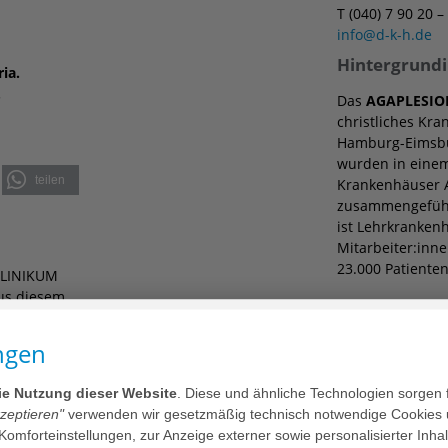
T (040) 7 90 20 –
info@d-k-h.de
Hintergrund
ia.
.
Das
AGAPLESIO
christliches Kra
Hamburg-Eimsbüt
wurden in einem
teilen
Krankenhäuser A
zusammengefüh
ist Lehrkranken
Mitarbeiter:inne
23.000 Patient
KLINIKUM
us diesem
rten herzlich
Die
AGAPLESION 
ngen
Frankfurt am Ma
vorwiegend chri
, Hohe
anspruchsvollen
die Nutzung dieser Website
. Diese und ähnliche Technologien sorgen 
kzeptieren"
verwenden wir gesetzmäßig technisch notwendige Cookies 
Zu AGAPLESION g
 Komforteinstellungen, zur Anzeige externer sowie personalisierter Inh
hkeiten
darunter 20 Kra