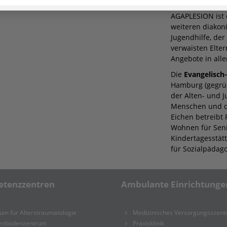
Aktionäre. Neb
AGAPLESION ist 
weiteren diakonis
Jugendhilfe, der
verwaisten Elter
Angebote in all
Die
Evangelisch
Hamburg (gegrün
der Alten- und J
Menschen und de
Eichen betreibt
Wohnen für Seni
Kindertagesstät
für Sozialpädag
tenzzentren
Ambulante Einrichtunge
um für Alterstraumatologie
Medizinisches Versorgungsszen
enbodenzentrum
Praxisklinik