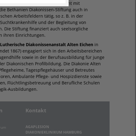
en ihrem gemeinsamen Engagement mit
die Bethanien Diakonissen-Stiftung auch in
chen Arbeitsfeldern tätig, so z. B. in der
 Suchtkrankenhilfe und der Begleitung von
n. Die Stiftung finanziert auch seelsorgliche
en ihren Einrichtungen.
-Lutherische Diakonissenanstalt Alten Eichen
in
det 1867) engagiert sich in den Arbeitsbereichen
ugendhilfe sowie in der Berufsausbildung für junge
r Diakonischen Profilbildung. Die Diakonie Alten
 Pflegeheime, Tagespflegehäuser und Betreutes
oren, Ambulante Pflege- und Hospizdienste sowie
ten, Flüchtlingsbetreuung und Berufliche Schulen
ogik-Ausbildungen.
n
Kontakt
AGAPLESION
trum
DIAKONIEKLINIKUM HAMBURG