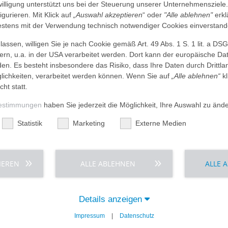
nwilligung unterstützt uns bei der Steuerung unserer Unternehmensziele
und Life-
Pflegeeinrichtun
figurieren. Mit Klick auf
„Auswahl akzeptieren
“ oder
"Alle ablehnen"
erkl
.
Medizinische Ve
tens mit der Verwendung technisch notwendiger Cookies einverstand
rschiedene
und eine Fortbi
ren unter
AGAPLESION an 1
assen, willigen Sie je nach Cookie gemäß Art. 49 Abs. 1 S. 1 lit. a DS
innen,
Krankenpflege au
dern, u.a. in der USA verarbeitet werden. Dort kann der europäische Da
otfall-
ganzheitliche M
den. Es besteht insbesondere das Risiko, dass Ihre Daten durch Dritt
ule und
Qualitätsstandar
ichkeiten, verarbeitet werden können. Wenn Sie auf
„Alle ablehnen“
kl
schnellstem
und Patienten ve
cht statt.
inklusive der Be
esprochen
estimmungen
haben Sie jederzeit die Möglichkeit, Ihre Auswahl zu änd
Die alleinigen 
rbereitung,
traditionsreich
Statistik
Marketing
Externe Medien
s
Aktionäre ist di
amm mit
und setzt das Wo
.d-k-h.de
Bewohner:innen 
IEREN
ALLE ABLEHNEN
ALLE 
Handeln.
e Anmeldung
Die
Bethanien D
Diakoniewerk Be
Details anzeigen
Schwesternschaf
hervorgegangen 
mitteilen
teilen
Impressum
|
Datenschutz
AGAPLESION gAG 