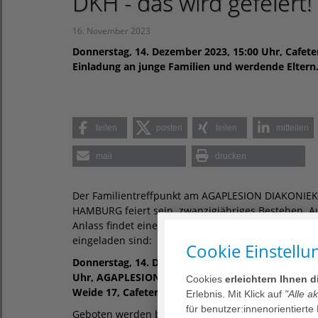
DKH - das wird gefeiert!
16. November 2023
Donnerstag, 14. Dezember 2023, 15:00 Uhr, Cafeter
Einladung an junge Familien und werdende Eltern
teilen
posten
teilen
mitteilen
mail
drucken
Der Familientreffpunkt am AGAPLESION DIAKONIE
HAMBURG feiert sein zwanzigjähriges Bestehen. A
Anlass findet eine Feier statt, zu der alle Interessie
eingeladen sind:
Cookie Einstellu
Donnerstag, 14. Dezember 2023, 15:00 – 18:00
Uhr, AGAPLESION DIAKONIEKLINIKUM HAMBURG
Cookies
erleichtern Ihnen 
Weide 17, Cafeteria.
Erlebnis. Mit Klick auf
"Alle a
für benutzer:innenorientierte
Geboten werden bei süßen und herzhaften Köstlic