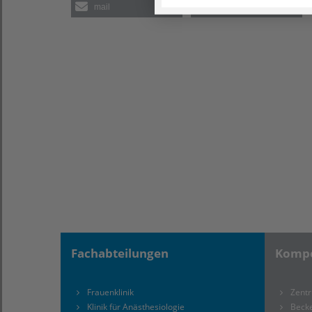
mail
drucken
Fachabteilungen
Kompe
Frauenklinik
Zentr
Klinik für Anästhesiologie
Beck