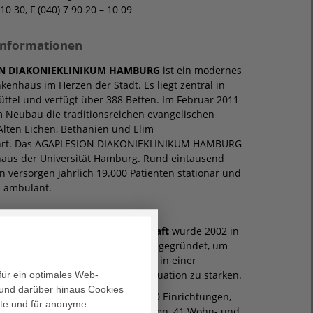
 10 30, F (040) 7 90 20 – 10 09
informationen
N DIAKONIEKLINIKUM HAMBURG
ist ein modernes
nkenhaus im Herzen der Stadt. Es liegt zentral in
tel und verfügt über 388 Betten. Im Februar 2011
 Neubau die traditionsreichen evangelischen
lten Eichen, Bethanien und Elim
rt. Das AGAPLESION DIAKONIEKLINIKUM HAMBURG
haus der Universität Hamburg. Rund eintausend
n versorgen jährlich 19.000 Patienten stationär und
en ambulant.
gemeinnützige Aktiengesellschaft
wurde 2002 in
in von christlichen Unternehmen gegründet, um
stliche Gesundheitseinrichtungen in einer
 Wirtschafts- und Wettbewerbssituation zu stärken.
für ein optimales Web-
und darüber hinaus Cookies
ehören bundesweit mehr als 100 Einrichtungen,
alte und für anonyme
nkenhausstandorte mit 6.049 Betten, 41 Wohn- und