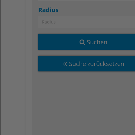
Radius
AGAPLESION DIAKONIEKLINIKUM HAMBURG ge
Radius
Pflegedirektion
Frau Susanne Gierth
Hohe Weide 17
Suchen
20259 Hamburg
Deine Bewerbung – der nächste Schritt zu eine
leidenschaftlichen Karriere in der Pflege!
Suche zurücksetzen