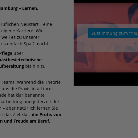
amburg – Lernen,
ruflichen Neustart – eine
 eigene Karriere. Wir
Zustimmung zum "YouT
 weil es zu unserer
l es einfach Spaß macht!
Da
Pflege
über
nästhesietechnische
ufbereitung
bis hin zu
s Teams. Während die Theorie
uns die Praxis in all ihrer
nde hat klar benannte
inarbeitung und jederzeit die
 – aber natürlich lernen Sie
t das Ziel klar:
die Profis von
en und Freude am Beruf.