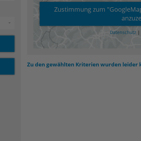
Zustimmung zum "GoogleMaps
anzuze
meinnützige GmbH
Datenschutz
r erfüllenden und
Zu den gewählten Kriterien wurden leider 