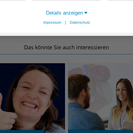
administrative und kreati
Schulpraktikum zur Beru
Hilfe bei der Körperpfl
unfallchirurgische ärztli
und möchtest in den Pfl
und anderen Tätigkeite
Assistenzaufgaben überneh
Details anzeigen
In unserer Funktionsdiagno
Praktikum genau das Ric
Wirtschaft u
Fachangestellten und des A
Essen austeilen und ein
Untersuchungen innerhalb 
Wochen.
Impressum
|
Datenschutz
der Nahrungsaufnahme b
In unserem ambulanten OP
das Pflegeteam bei pflege
Pflege-Praktikum:
Erledigen von hauswirts
die Patient:innen vor einer
unterstützen und dabei i
Als Zugangsvorausse
Verbandsmaterial auffül
In der Wirtschaft und Logis
postoperativen Überwachun
arbeiten.
Als Zugangsvorausset
um Sauberkeit und Hygi
Materialbeschaffung, das
darfst du diagnostische U
Das könnte Sie auch interessieren
Praktikum im Rahmen de
Zudem darfst du diagnost
Bestände kennenlernen. Du
Schreiben eines EKGs ganz
Bei einem FSJ in der Kranke
Krankenpflegehilfe
und Schreiben eines EKGs 
verschiedenen Abteilungen
abwechslungsreichen Tagesa
Praktikum im Rahmen de
Vollständigkeit der Mater
Abläufe und Aufgaben kenn
Notfallsanitäter:in
zusätzlich einen großflächi
bedürftiger Mensch brauch
Andere Praktikumswünsc
umzugehen und stärkst dei
Eine Ausbildung im Bereich
Arbeitsbereichen, z.B.
deinen Teamgeist.
sein.
Studiums, sind nach vo
Solltest du dich im Anschl
Ebenso kannst du erste pra
Du interessierst Dich für e
frau interessieren, freuen
machen, falls du z.B. eine 
Rettungsassistent:in oder 
Betriebsleitung oder Hauswi
unsere Ansprechpartner:i
mailto:patrick.sporn
@
agap
Bist Du bereit für ein Pra
Bewerbung!