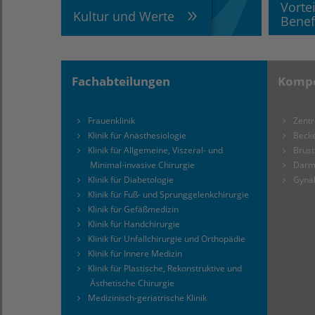
Vorte
Kultur und Werte
Benef
Fachabteilungen
Kompe
Frauenklinik
Zentr
Klinik für Anästhesiologie
Beck
Klinik für Allgemeine, Viszeral- und
Brus
Minimal-invasive Chirurgie
Darm
Klinik für Diabetologie
Gynä
Klinik für Fuß- und Sprunggelenkchirurgie
Klinik für Gefäßmedizin
Klinik für Handchirurgie
Klinik für Unfallchirurgie und Orthopädie
Klinik für Innere Medizin
Klinik für Plastische, Rekonstruktive und
Ästhetische Chirurgie
Medizinisch-geriatrische Klinik