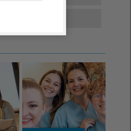
ve Tätigkeiten übernehmen zu können.
fsorientierung: Du bist mindestens 15 Jahre alt
ege, beim An- und Ausziehen, dem Aufstehen
chen Sprechstunden betreuen und spannende
egeberuf hineinschnuppern? Dann ist dieses
n
men und lernst den Beruf der Medizinischen
stik begleitest du unsere Patient:innen zu
htige für Dich. Dauer: mindestens zwei
nd Logistik
rztes:der Ärztin kennen.
sammeln (bei Bedarf bist du Patient:innen bei
des Krankenhauses. Du hast die Möglichkeit
ehilflich)
 betreust du zusammen mit Pflegefachkräften
rischen und diagnostischen Maßnahmen zu
chaftlichen Aufgaben, wie Betten machen und
 OP und unterstützt das Pflegeteam bei der
mmer eng mit unseren Ärzt:innen zusammen zu
tzung für das Medizinstudium
len. Selbstverständlich kümmerst du dich auch
tik kannst du im Bereich Einkauf die
g und Mobilisation der Patient:innen. Zudem
zung für schulische Ausbildungen
ene in den Stationen und Patientenzimmern
 Bestellmanagement und die Überwachung der
ntersuchungen wie das Blutdruckmessen und
r Ausbildung zur Gesundheits- und
ische Untersuchungen wie das Blutdruckmessen
 bist viel im Krankenhaus und seinen
 eigenständig durchführen.
npflege erhältst du Einblicke in den
ganz eigenständig durchführen.
 und Bereiche unterwegs um die Lieferung und
blauf unserer Klinik und lernst pflegerische
r Ausbildung zum Rettungssanitäter:in /
ialien zu gewährleisten und bekommst dadurch
en. Du bekommst ein Gespür dafür, was ein
gen Überblick über den Klinikalltag.
t. Du lernst mit herausfordernden Situationen
he? Sprich mit uns! Praktika in anderen
ne Belastbarkeit sowie deine Geduld und
 Lager/Logistik könnte im Anschluss dein Ziel
 im Rahmen Deiner Ausbildung oder Deines
rheriger Absprache möglich.
uss für eine Ausbildung zum Pflegefachmann/-
ktische Erfahrungen im Bereich Hauswirtschaft
in
Praktikum im Rahmen Deiner Ausbildung als
 wir uns sehr über deine Bewerbung.
Ausbildung als hauswirtschaftliche
Notfallsanitäter:in?
Dann wende Dich direkt an
rtschafter:in anstrebst.
n
mailto:natascha.mebes
@
agaplesion.de
oder
lesion.de
- sie helfen Dir gerne weiter!
ktikum bei uns? Dann freuen wir uns auf Deine