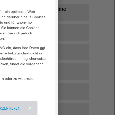
 der Pflege - Entdecke Deine
für ein optimales Web-
!
und darüber hinaus Cookies
alte und für anonyme
. Sie können die Cookies
h einem spannenden Praktikum? Dann bist Du
ienst
ären Sie sich jedoch
ten verschiedene Praktikumsplätze in der Pflege
en.
erne bei Deiner Entdeckungsreise. Damit wir
euung während Deines Praktikums bieten
GVO ein, dass Ihre Daten ggf.
n mit „Freiwilligen“, die in unserem Haus
 Plätze begrenzt. Da wir viele Bewerbungen
tenschutzstandard nicht in
ahrungen sammeln, bevor sie eine Ausbildung
r, Dich frühzeitig zu bewerben, um dir deinen
landbehörden, möglicherweise
um aufnehmen.
icken, findet die vorgehend
r ein FSJ bei uns absolvieren möchten, sollten
 im pflegerischen Bereich geht es darum,
 ein kurzes, aussagekräftiges Anschreiben per
lt sein und in Hamburg wohnen können
zu pflegen und zu unterstützen. Ein FSJ in
ben:
ern oder zu widerrufen.
der nicht zur Verfügung stellen).
elfältige Möglichkeiten, medizinische Fachkräfte
taktdaten
er Regel für ein Jahr abgeschlossen.
usätzliche helfende Hand im Klinikalltag zu
ie:
 Ambulanz
Praktikum absolvieren?
rschiedenen Fachbereichen möglich.
chtest Du Dein Praktikum machen und wie
 Einblick in das Berufsbild der
 zum Beispiel:
e möchtest Du arbeiten?
Physiotherapeut:innen bekommst, bieten wir dir
 (Blutdruck, Puls, Temperatur) und
peut:innen zu begleiten, ihnen zu assistieren
AKZEPTIEREN
mbulanz bereiten wir die Patient:innen für
Du bei uns machen:
gnostik
Dokumentation
inarbeitung eigenverantwortlich
u ganz eigenständig chirurgische und