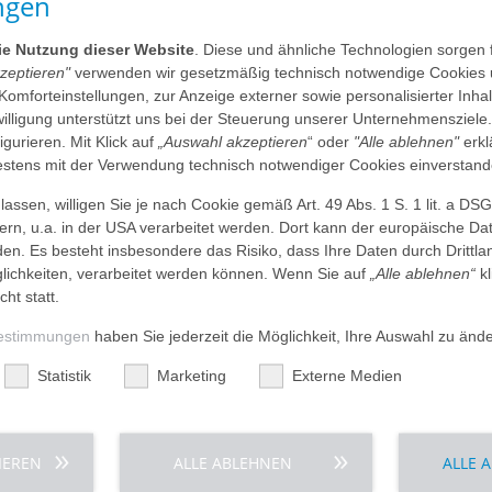
ngen
Praktikum in
die Nutzung dieser Website
. Diese und ähnliche Technologien sorgen 
Leidenschaft
kzeptieren"
verwenden wir gesetzmäßig technisch notwendige Cookies 
 Komforteinstellungen, zur Anzeige externer sowie personalisierter Inh
nwilligung unterstützt uns bei der Steuerung unserer Unternehmensziele
Du bist auf der Suche nac
Freiwilligend
figurieren. Mit Klick auf
„Auswahl akzeptieren
“ oder
"Alle ablehnen"
erkl
hier genau richtig! Wir bie
tens mit der Verwendung technisch notwendiger Cookies einverstand
an und unterstützen Dich g
Dir eine erstklassige Betr
assen, willigen Sie je nach Cookie gemäß Art. 49 Abs. 1 S. 1 lit. a DS
Wir machen gute Erfahrunge
Pflegedienst
können, ist die Anzahl der
dern, u.a. in der USA verarbeitet werden. Dort kann der europäische Da
vielfältige praktische Erf
erhalten, empfehlen wir Di
den. Es besteht insbesondere das Risiko, dass Ihre Daten durch Dritt
anfangen oder ein Studi
Platz zu sichern.
ichkeiten, verarbeitet werden können. Wenn Sie auf
„Alle ablehnen“
kl
Wenn Sie gerne den BFD ode
Bei einem sozialen Jahr in
cht statt.
Für Deine Bewerbung reicht
Therapie
Sie mindestens 18 Jahre a
Menschen mit Erkrankungen 
E-Mail mit folgenden Anga
estimmungen
haben Sie jederzeit die Möglichkeit, Ihre Auswahl zu änd
(Unterkünfte können wir lei
der Krankenpflege bietet vi
Deine vollständigen Kon
Vereinbarungen werden in d
zu unterstützen und eine z
Statistik
Marketing
Externe Medien
Physiotherapie / Ergotherap
Aufnahme /
Warum möchtest Du ein 
sein. Ein Einsatz ist in ve
In welchem Zeitraum mö
Damit du einen umfassenden
Deine Tätigkeiten umfassen
viele Stunden pro Woch
Ergotherapeut:innen oder 
Messen von Vitalzeichen
die Gelegenheit, die Thera
IEREN
ALLE ABLEHNEN
ALLE 
Im Bereich der Aufnahme /A
Folgende Praktika kannst 
Funktionsdia
Unterstützung bei der 
und nach entsprechender E
eine OP vor. Hier darfst d