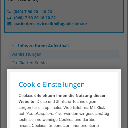
(040) 7 90 20 - 10 26
(040) 7 90 20 16 10 22
patientenservice.dkh
@
agaplesion.de
Infos zu Ihrem Aufenthalt
Wahlleistungen
Grußkarten-Service
Ethik
Hygiene & Patientensicherheit
Cookie Einstellungen
Seelsorge
Cookies
erleichtern Ihnen die Nutzung dieser
Virtuelle Besichtigung
Website
. Diese und ähnliche Technologien
Familiale Pflege
sorgen für ein optimales Web-Erlebnis. Mit Klick
auf
"Alle akzeptieren"
verwenden wir gesetzmäßig
Entlassung/Integriertes Versorgungsmanagement
technisch notwendige Cookies und darüber
Lob, Anregung und Beschwerde
hinaus Cookies für benutzer:innenorientierte