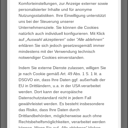
Komforteinstellungen, zur Anzeige externer sowie
Komfortzimmer
personalisierter Inhalte und für anonyme
Nutzungsstatistiken. Ihre Einwilligung unterstützt
Wir bieten Ihnen Ein- und Zweibettzimmer mit
uns bei der Steuerung unserer
hochwertiger Ausstattung. Modernes Design und
Unternehmensziele. Sie können die Cookies
beruhigende Farben sorgen für ein wohnliches
natürlich auch individuell konfigurieren. Mit Klick
Ambiente. Die bevorzugte Lage schafft die beste
auf
„Auswahl akzeptieren
“ oder
"Alle ablehnen"
Voraussetzung dafür, dass Sie sich voll und ganz auf das
erklären Sie sich jedoch gesetzesgemäß immer
Gesundwerden konzentrieren können.
mindestens mit der Verwendung technisch
notwendiger Cookies einverstanden.
Falls Sie Fragen zu unseren Komfortzimmern haben,
kontaktieren Sie uns – wir stehen Ihnen gerne für
Indem Sie externe Dienste zulassen, willigen Sie
Auskünfte zur Verfügung!
je nach Cookie gemäß Art. 49 Abs. 1 S. 1 lit. a
DSGVO ein, dass Ihre Daten ggf. außerhalb der
EU in Drittländern, u.a. in der USA verarbeitet
werden. Dort kann der europäische
In guten Händen
Datenschutzstandard nicht in jedem Fall
gewährleistet werden. Es besteht insbesondere
Wohlbefinden
das Risiko, dass Ihre Daten durch
Kommunikation & Unterhaltung
Drittlandbehörden, möglicherweise auch ohne
Kulinarische Genüsse
Rechtsbehelfsmöglichkeiten, verarbeitet werden
können. Wenn Sie auf
„Alle ablehnen“
klicken,