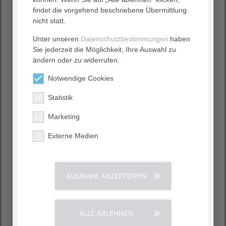
findet die vorgehend beschriebene Übermittlung
nicht statt.
Unter unseren
Datenschutzbestimmungen
haben
Sie jederzeit die Möglichkeit, Ihre Auswahl zu
ändern oder zu widerrufen.
Notwendige Cookies
Statistik
Marketing
Bei uns in guten Händen
Externe Medien
Wir bieten Ihnen großzügige Ein- und
Zweibettzimmer mit hochwertiger Ausstattung.
Ausstattung:
AUSWAHL AKZEPTIEREN
Modernes Komfortbett mit hochwertiger
Matratze und Bettwäsche
Auf Wunsch Bettwäschewechsel alle zwei Tage
ALLE ABLEHNEN
Minibar